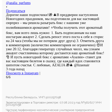
@azalia_parfums
•
Подписаться
Дорогие наши подписчики!🎁 🎄В преддверии наступления
Новогодних праздников, мы подготовили для вас настоящий
сюрприз – мы решила разыграть бокс с нашими уже
полюбившимися ароматами! ⭐️Чтобы получить этот ароматный
бокс, вам всего лишь нужно: 1. Быть подписанным на наш
инстаграм аккаунт 2. Сделать репост этого поста к себе в сторис
на 24 часа (чтобы мы не потеряли друг друга) 3. Отметить друга
в комментариях (количество комментариев не ограничено) 😍И
уже 20.12, благодаря генератору случайных чисел, мы узнаем
аккаунт счастливчика которому достанется наш ароматный бокс!
🎅 И пусть новогодний бокс с ароматами «Азалии» станет для
вас настоящим билетом в сказку, где каждый вдох становится
шепотом счастья. С любовью, AZALIA 🎁🎄 @lizaonair
3 года назад
Просмотр в Instagram
|
6/6
Республика Беларусь, УНП 500297058
Зарегистрирован в Торговом реестре: 07.08.2023 год №562627 УНН
500297058
Частное парфюмерно-косметическое унитарное предприятие