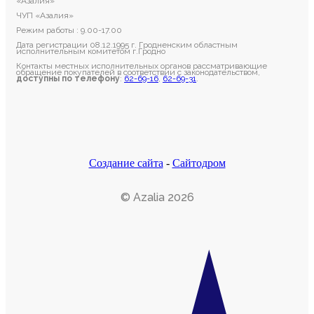
«Азалия»
ЧУП «Азалия»
Режим работы : 9.00-17.00
Дата регистрации 08.12.1995 г. Гродненским областным
исполнительным комитетом г.Гродно
Контакты местных исполнительных органов рассматривающие
обращение покупателей в соответствии с законодательством,
доступны по телефону
:
62-69-16
,
62-69-31
.
Создание сайта
-
Сайтодром
© Azalia 2026