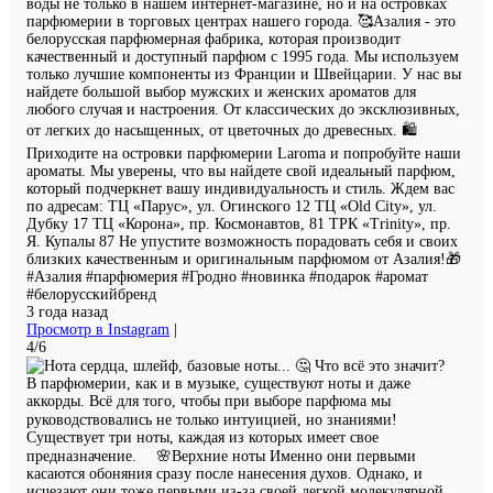
воды не только в нашем интернет-магазине, но и на островках
парфюмерии в торговых центрах нашего города. 🥰Азалия - это
белорусская парфюмерная фабрика, которая производит
качественный и доступный парфюм с 1995 года. Мы используем
только лучшие компоненты из Франции и Швейцарии. У нас вы
найдете большой выбор мужских и женских ароматов для
любого случая и настроения. От классических до эксклюзивных,
от легких до насыщенных, от цветочных до древесных. 🛍️
Приходите на островки парфюмерии Laroma и попробуйте наши
ароматы. Мы уверены, что вы найдете свой идеальный парфюм,
который подчеркнет вашу индивидуальность и стиль. Ждем вас
по адресам: ТЦ «Парус», ул. Огинского 12 ТЦ «Old City», ул.
Дубку 17 ТЦ «Корона», пр. Космонавтов, 81 ТРК «Trinity», пр.
Я. Купалы 87 Не упустите возможность порадовать себя и своих
близких качественным и оригинальным парфюмом от Азалия!🎁
#Азалия #парфюмерия #Гродно #новинка #подарок #аромат
#белорусскийбренд
3 года назад
Просмотр в Instagram
|
4/6