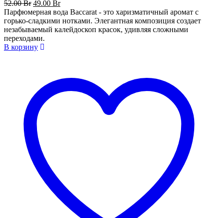
Первоначальная
Текущая
52.00
Br
49.00
Br
цена
цена:
Парфюмерная вода Baccarat - это харизматичный аромат с
составляла
49.00 Br.
горько-сладкими нотками. Элегантная композиция создает
52.00 Br.
незабываемый калейдоскоп красок, удивляя сложными
переходами.
В корзину