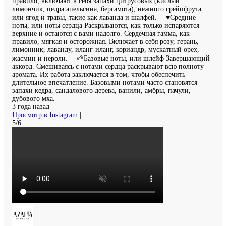
правило, включают в себя запахи цитрусовых (кислый
лимончик, цедра апельсина, бергамота), нежного грейпфрута
или ягод и травы, такие как лаванда и шалфей. ⠀ ♥️Средние
ноты, или ноты сердца Раскрываются, как только испаряются
верхние и остаются с вами надолго. Сердечная гамма, как
правило, мягкая и осторожная. Включает в себя розу, герань,
лимонник, лаванду, иланг-иланг, кориандр, мускатный орех,
жасмин и нероли. ⠀ 🌱Базовые ноты, или шлейф Завершающий
аккорд. Смешиваясь с нотами сердца раскрывают всю полноту
аромата. Их работа заключается в том, чтобы обеспечить
длительное впечатление. Базовыми нотами часто становятся
запахи кедра, сандалового дерева, ванили, амбры, пачули,
дубового мха.
3 года назад
Просмотр в Instagram
|
5/6