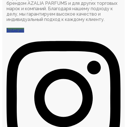
брендом AZALIA PARFUMS и для других торговых
марок и компаний. Благодаря нашему подходу к
делу, мы гарантируем высокое качество и
индивидуальный подход к каждому клиенту.
Instagram